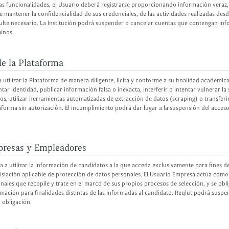
s funcionalidades, el Usuario deberá registrarse proporcionando información veraz, 
 mantener la confidencialidad de sus credenciales, de las actividades realizadas desd
lte necesario. La Institución podrá suspender o cancelar cuentas que contengan inf
minos.
e la Plataforma
utilizar la Plataforma de manera diligente, lícita y conforme a su finalidad académica
ar identidad, publicar información falsa o inexacta, interferir o intentar vulnerar la 
os, utilizar herramientas automatizadas de extracción de datos (scraping) o transfer
aforma sin autorización. El incumplimiento podrá dar lugar a la suspensión del acceso 
presas y Empleadores
a a utilizar la información de candidatos a la que acceda exclusivamente para fines d
egislación aplicable de protección de datos personales. El Usuario Empresa actúa co
nales que recopile y trate en el marco de sus propios procesos de selección, y se obli
ormación para finalidades distintas de las informadas al candidato. Reqlut podrá susp
 obligación.