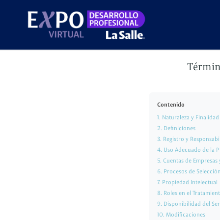
Términ
Contenido
1. Naturaleza y Finalidad
2. Definiciones
3. Registro y Responsabi
4. Uso Adecuado de la P
5. Cuentas de Empresas
6. Procesos de Selecció
7. Propiedad Intelectual
8. Roles en el Tratamien
9. Disponibilidad del Se
10. Modificaciones