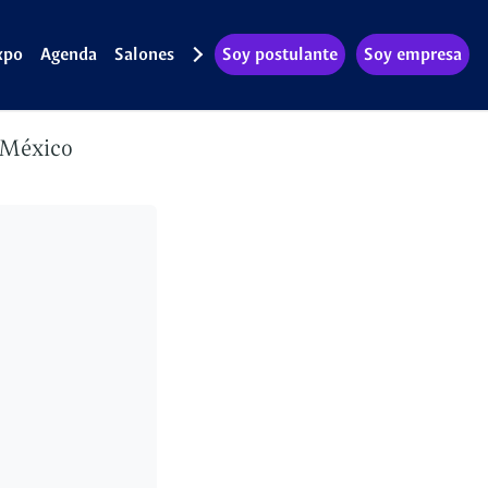
xpo
Agenda
Salones
Soy postulante
Soy empresa
 México