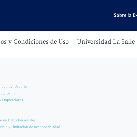
Sobre la E
os y Condiciones de Uso — Universidad La Salle
lidad del Usuario
lataforma
 y Empleadores
n
to de Datos Personales
rvicio y Limitación de Responsabilidad