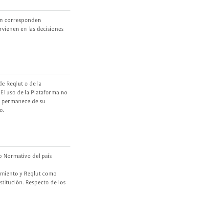
ión corresponden
rvienen en las decisiones
de Reqlut o de la
 El uso de la Plataforma no
o permanece de su
o.
xo Normativo del país
tamiento y Reqlut como
stitución. Respecto de los