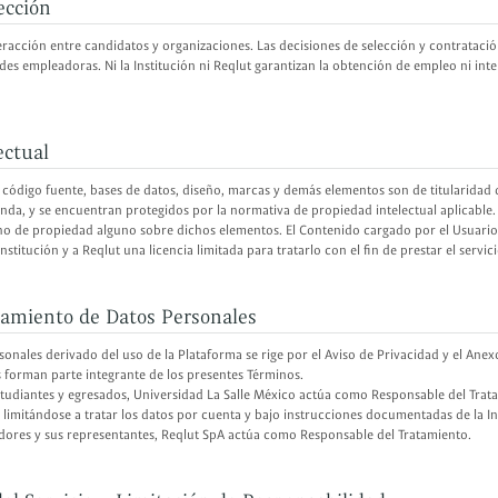
ección
nteracción entre candidatos y organizaciones. Las decisiones de selección y contratac
des empleadoras. Ni la Institución ni Reqlut garantizan la obtención de empleo ni inte
ectual
 código fuente, bases de datos, diseño, marcas y demás elementos son de titularidad 
nda, y se encuentran protegidos por la normativa de propiedad intelectual aplicable.
cho de propiedad alguno sobre dichos elementos. El Contenido cargado por el Usuari
Institución y a Reqlut una licencia limitada para tratarlo con el fin de prestar el servici
atamiento de Datos Personales
sonales derivado del uso de la Plataforma se rige por el Aviso de Privacidad y el Ane
s forman parte integrante de los presentes Términos.
studiantes y egresados, Universidad La Salle México actúa como Responsable del Tra
limitándose a tratar los datos por cuenta y bajo instrucciones documentadas de la In
ores y sus representantes, Reqlut SpA actúa como Responsable del Tratamiento.