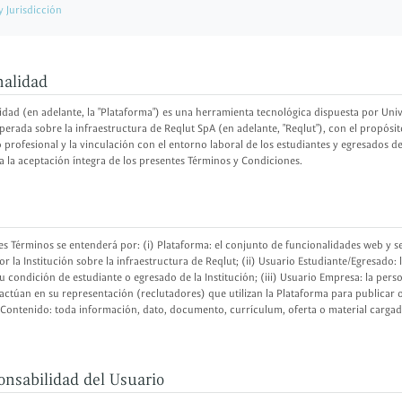
 y Jurisdicción
nalidad
dad (en adelante, la "Plataforma") es una herramienta tecnológica dispuesta por Univ
 operada sobre la infraestructura de Reqlut SpA (en adelante, "Reqlut"), con el propósit
 profesional y la vinculación con el entorno laboral de los estudiantes y egresados de 
a la aceptación íntegra de los presentes Términos y Condiciones.
es Términos se entenderá por: (i) Plataforma: el conjunto de funcionalidades web y se
r la Institución sobre la infraestructura de Reqlut; (ii) Usuario Estudiante/Egresado:
u condición de estudiante o egresado de la Institución; (iii) Usuario Empresa: la per
 actúan en su representación (reclutadores) que utilizan la Plataforma para publicar
) Contenido: toda información, dato, documento, currículum, oferta o material carga
onsabilidad del Usuario