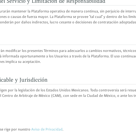
del Servicio y Limitación de Responsabilidad
ocurarán mantener la Plataforma operativa de manera continua, sin perjuicio de inter
nes o causas de fuerza mayor. La Plataforma se provee "tal cual" y dentro de los límite
sponderán por daños indirectos, lucro cesante o decisiones de contratación adoptadas
drán modificar los presentes Términos para adecuarlos a cambios normativos, técnicos
á informada oportunamente a los Usuarios a través de la Plataforma. El uso continuad
nes implica su aceptación.
icable y Jurisdicción
igen por la legislación de los Estados Unidos Mexicanos. Toda controversia será resue
 Centro de Arbitraje de México (CAM), con sede en la Ciudad de México, o ante los 
 se rige por nuestro
Aviso de Privacidad
.