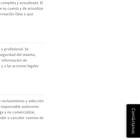
completa y actualizada. El
e su cuenta y de actualizar
ormación falsa o que
 y profesional. Se
seguridad del sistema,
ir información de
y a las acciones legales
e reclutamiento y selección
mo responsable autónomo
Contáctanos
ga a no comercializar,
ender o cancelar cuentas de